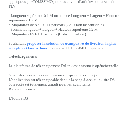
appliquées par COLISSIMO pour les envois d’affiches roulées ou de
PLV :
-
Longueur supérieure à 1 M ou somme Longueur + Largeur + Hauteur
supérieure à 1.5 M
o
Majoration de 6,50 € HT par colis (Colis non mécanisable)
-
Somme Longueur + Largeur + Hauteur supérieure à 2 M
o
Majoration 65 € HT par colis (Colis non admis)
Souhaitant
proposer la solution de transport et de livraison la plus
complète et bas carbone
du marché COLISSIMO adapte ses
conditions tarifaires à compter du 01 juillet 2024
Téléchargements
-
Mise en œuvre du CAP (Coefficient d’Ajustement Pétrole) Cette
La plateforme de téléchargement DsLink est désormais opérationnelle.
majoration communément dénommée Surcharge Gasoil s’appliquera
en pied de facture.
https://www.colissimo.entreprise.laposte.fr/offres-et-
Son utilisation ne nécessite aucun équipement spécifique.
tarifs/tarifs-generaux/supplements-tarifaires-colissimo#coefficient-
L’application est téléchargeable depuis la page d’accueil du site DS.
dajustement-energetique
Son accès est totalement gratuit pour les exploitants.
Bien sincèrement.
-
Participation à la décarbonation : il s’agit d’une nouvelle taxe de
0,03 € HT par colis.
https://www.colissimo.entreprise.laposte.fr/offres-
L'équipe DS
et-tarifs/tarifs-generaux/supplements-tarifaires-
colissimo#participation-a-la-decarbonation